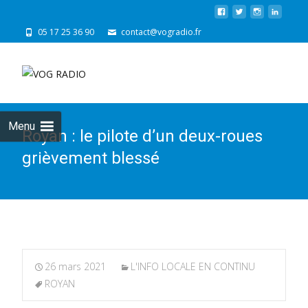
05 17 25 36 90
contact@vogradio.fr
Skip
to
cont
Menu
Royan : le pilote d’un deux-roues
grièvement blessé
26 mars 2021
L'INFO LOCALE EN CONTINU
ROYAN