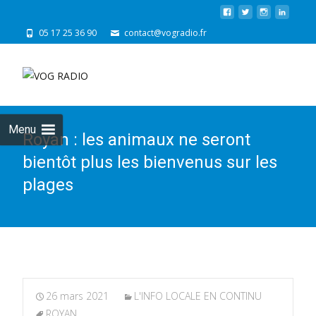
05 17 25 36 90
contact@vogradio.fr
Skip
to
cont
Menu
Royan : les animaux ne seront
bientôt plus les bienvenus sur les
plages
26 mars 2021
L'INFO LOCALE EN CONTINU
ROYAN