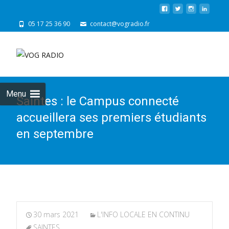
05 17 25 36 90
contact@vogradio.fr
Skip
to
cont
Menu
Saintes : le Campus connecté
accueillera ses premiers étudiants
en septembre
30 mars 2021
L'INFO LOCALE EN CONTINU
SAINTES