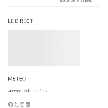
navigation
Rochefort et Saintes
→
LE DIRECT
MÉTÉO
Marennes bulletin météo
Facebook
X
Instagram
LinkedIn