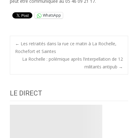
peut être communiquée au 05 46 09 21 17.
WhatsApp
Post
←
Les retraités dans la rue ce matin à La Rochelle,
Rochefort et Saintes
La Rochelle : polémique après l’interpellation de 12
navigation
militants antipub
→
LE DIRECT