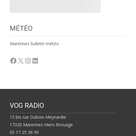
MÉTÉO
Marennes bulletin météo
Facebook
X
Instagram
LinkedIn
VOG RADIO
15 bis rue Dubois-Meynardie
17320 Marennes-Hiers-Brouage
05 17 25 36 90