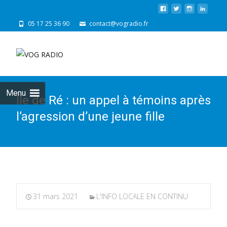
05 17 25 36 90
contact@vogradio.fr
Skip
to
cont
Menu
Île de Ré : un appel à témoins après
l’agression d’une jeune fille
31 mars 2021
L'INFO LOCALE EN CONTINU