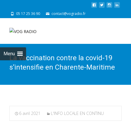
05 17 25 36 90
contact@vogradio.fr
Skip
to
cont
Menu
La vaccination contre la covid-19
s’intensifie en Charente-Maritime
6 avril 2021
L'INFO LOCALE EN CONTINU