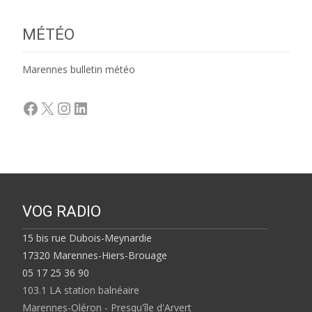
MÉTÉO
Marennes bulletin météo
Facebook
X
Instagram
LinkedIn
VOG RADIO
15 bis rue Dubois-Meynardie
17320 Marennes-Hiers-Brouage
05 17 25 36 90
103.1 LA station balnéaire
Marennes-Oléron - Presqu'île d'Arvert