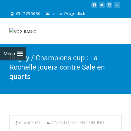
05 17 25 36 90
contact@vogradio.fr
Skip
to
cont
Menu
Rugby / Champions cup : La
Rochelle jouera contre Sale en
quarts
6 avril 2021
L'INFO LOCALE EN CONTINU