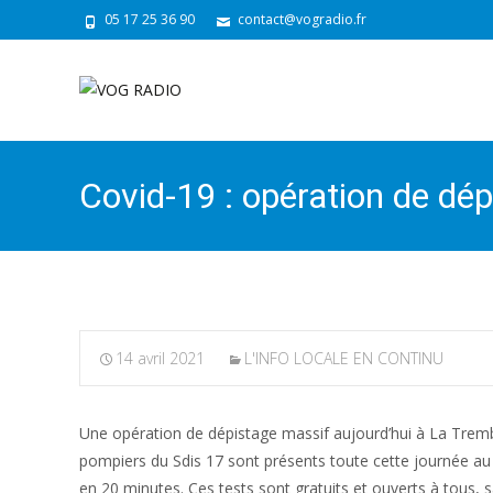
05 17 25 36 90
contact@vogradio.fr
Covid-19 : opération de dé
14 avril 2021
L'INFO LOCALE EN CONTINU
Une opération de dépistage massif aujourd’hui à La Tremb
pompiers du Sdis 17 sont présents toute cette journée au f
en 20 minutes. Ces tests sont gratuits et ouverts à tous,