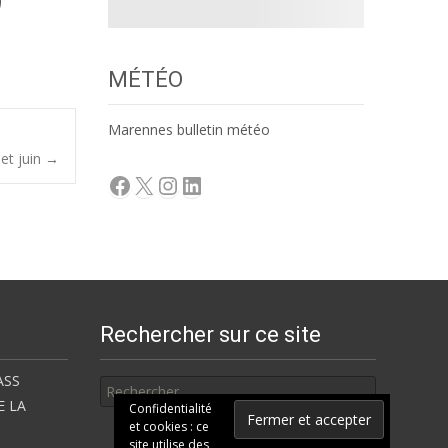
MÉTÉO
Marennes bulletin météo
et juin
→
Facebook
X
Instagram
LinkedIn
Rechercher sur ce site
Rechercher
ASS
E LA
Confidentialité
et cookies : ce
site utilise des