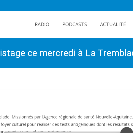
Skip
to
RADIO
PODCASTS
ACTUALITÉ
content
pistage ce mercredi à La Trembla
lade. Missionnés par l’Agence régionale de santé Nouvelle-Aquitaine
oyer culturel pour réaliser des tests antigéniques dont les résultats
 sans rendez-vous et sans ordonnance.