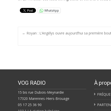
WhatsApp
Post
←
Royan : L’Angélys ouvre aujourd’hui sa première bou
navigation
VOG RADIO
À prop
15 bis rue Dubois-Meynardie
FRÉQUE
17320 Marennes-Hiers-Brouage
05 17 25 36 90
PARTEN
103.1 LA station balnéaire