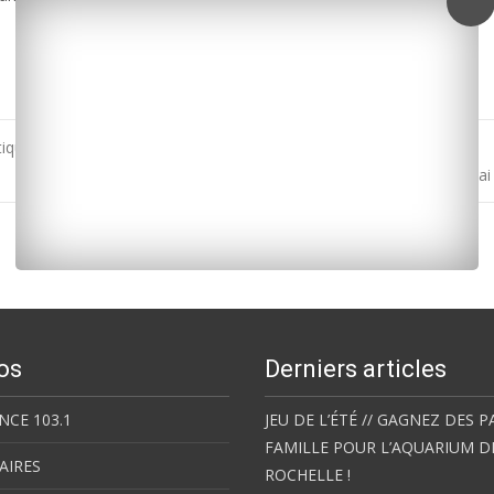
tique de glaces en cornet
Royan : recherche de figurants pour un tournage en mai 
os
Derniers articles
NCE 103.1
JEU DE L’ÉTÉ // GAGNEZ DES P
FAMILLE POUR L’AQUARIUM D
AIRES
ROCHELLE !