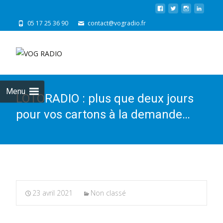
05 17 25 36 90
contact@vogradio.fr
Skip
to
cont
Menu
LOTORADIO : plus que deux jours
pour vos cartons à la demande…
23 avril 2021
Non classé