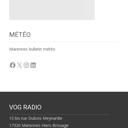
MÉTÉO
Marennes bulletin météo
Facebook
X
Instagram
LinkedIn
VOG RADIO
15 bis rue Dubois-Meynardie
17320 Marennes-Hiers-Brouage