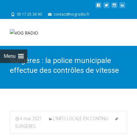
05 17 25 36 90
contact@vogradio.fr
Skip
to
cont
Menu
Surgères : la police municipale
effectue des contrôles de vitesse
4 mai 2021
L'INFO LOCALE EN CONTINU
SURGÈRES