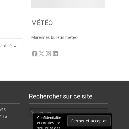
MÉTÉO
Marennes bulletin météo
mantelé
→
Facebook
X
Instagram
LinkedIn
Rechercher sur ce site
Rechercher
ASS
E LA
Confidentialité
et cookies : ce
site utilise des