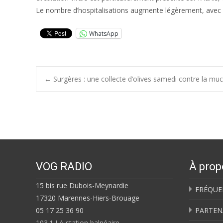
Le nombre d’hospitalisations augmente légèrement, avec
WhatsApp
Post
←
Surgères : une collecte d’olives samedi contre la mu
navigation
VOG RADIO
À prop
15 bis rue Dubois-Meynardie
FRÉQUE
17320 Marennes-Hiers-Brouage
05 17 25 36 90
PARTEN
103.1 LA station balnéaire