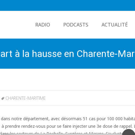
Skip
to
RADIO
PODCASTS
ACTUALITÉ
content
epart à la hausse en Charente-Mar
CHARENTE-MARITIME
te dans notre département, avec désormais 51 cas pour 100 000 habitan
és à prendre rendez-vous pour se faire injecter une 3e dose de rappel. 
, dans les secteurs de La Rochelle, Surgères et Marans. Six clusters sont