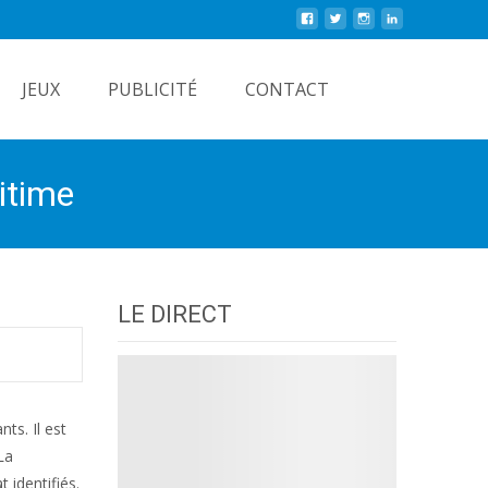
Rechercher
JEUX
PUBLICITÉ
CONTACT
itime
LE DIRECT
ts. Il est
La
 identifiés.