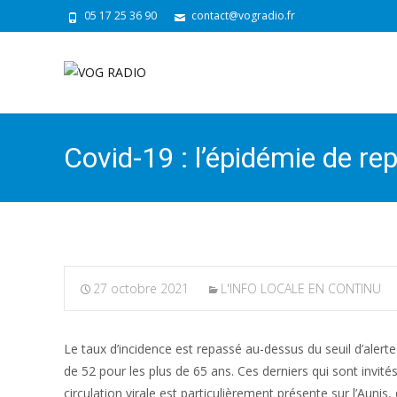
05 17 25 36 90
contact@vogradio.fr
Covid-19 : l’épidémie de r
27 octobre 2021
L'INFO LOCALE EN CONTINU
Le taux d’incidence est repassé au-dessus du seuil d’aler
de 52 pour les plus de 65 ans. Ces derniers qui sont invit
circulation virale est particulièrement présente sur l’Aunis