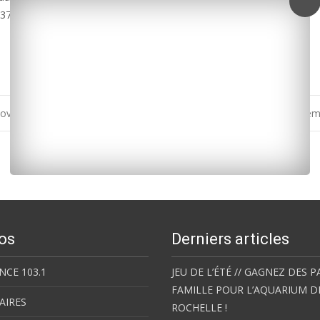
 37 malades dont 6 en réanimation.
coviscidose
Rochefort : un nouveau point de deal dé
os
Derniers articles
NCE 103.1
JEU DE L’ÉTÉ // GAGNEZ DES P
FAMILLE POUR L’AQUARIUM D
AIRES
ROCHELLE !