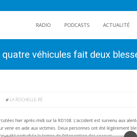
Skip
to
RADIO
PODCASTS
ACTUALITÉ
content
e quatre véhicules fait deux bless
LA ROCHELLE-RÉ
rcutées hier après-midi sur la RD108. L’accident est survenu aux alen
r venir en aide aux victimes. Deux personnes ont été légèrement bles
tion a été perturbée le temps de l’intervention des secours.