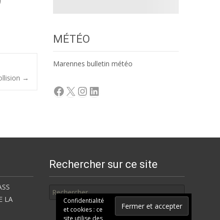
MÉTÉO
Marennes bulletin météo
llision
→
Facebook
X
Instagram
LinkedIn
Rechercher sur ce site
Rechercher
ASS
E LA
Confidentialité
et cookies : ce
site utilise des