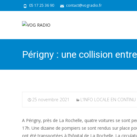
05 17 25 36 90
contact@vogradio.fr
Périgny : une collision entr
25 novembre 2021
L'INFO LOCALE EN CONTINU
A Périgny, près de La Rochelle, quatre voitures se sont pe
17h. Une dizaine de pompiers se sont rendus sur place pou
ont été transportées à l’hôpital de La Rochelle. La circula