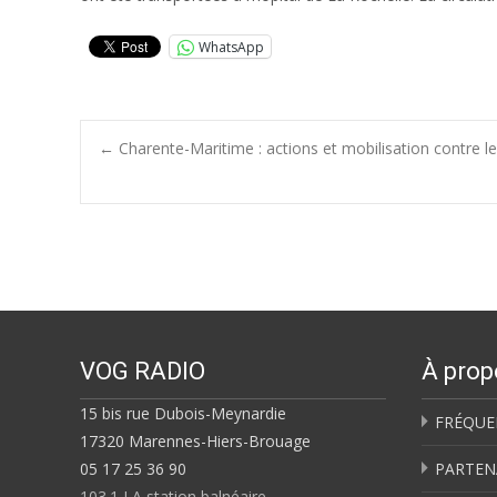
WhatsApp
Post
←
Charente-Maritime : actions et mobilisation contre l
navigation
VOG RADIO
À prop
15 bis rue Dubois-Meynardie
FRÉQUE
17320 Marennes-Hiers-Brouage
05 17 25 36 90
PARTEN
103.1 LA station balnéaire