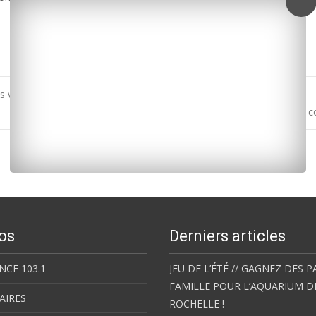
es violences faites aux femmes
La Rochelle : un jeune de 18 ans grièvement blessé après une co
os
Derniers articles
NCE 103.1
JEU DE L’ÉTÉ // GAGNEZ DES P
FAMILLE POUR L’AQUARIUM D
AIRES
ROCHELLE !