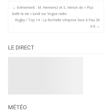
Post
←
Evènement : M. Hennerez et S. Hénon de « Plus
belle la vie » lundi sur Vogue radio
Rugby / Top 14 : La Rochelle s’impose face à Pau 36
navigation
à 8
→
LE DIRECT
MÉTÉO