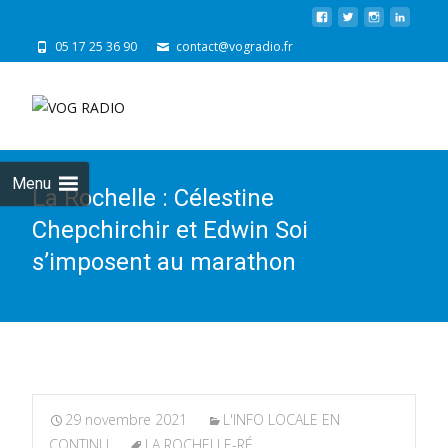
05 17 25 36 90
contact@vogradio.fr
Skip
to
cont
Menu
La Rochelle : Célestine
Chepchirchir et Edwin Soi
s’imposent au marathon
29 novembre 2021
L'INFO LOCALE EN
CONTINU
LA ROCHELLE-RÉ