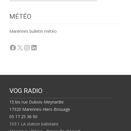
MÉTÉO
Marennes bulletin météo
Facebook
X
Instagram
LinkedIn
VOG RADIO
15 bis rue Dubois-Meynardie
17320 Marennes-Hiers-Brouage
05 17 25 36 90
103.1 LA station balnéaire