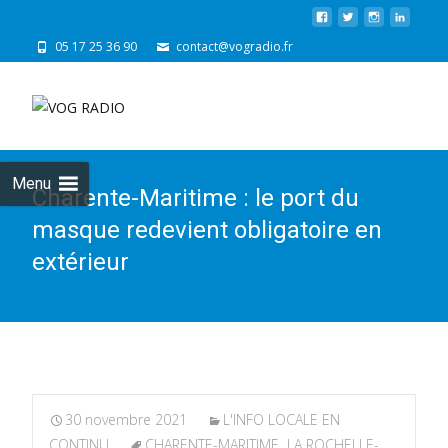
05 17 25 36 90
contact@vogradio.fr
Skip
to
cont
Menu
Charente-Maritime : le port du
masque redevient obligatoire en
extérieur
30 novembre 2021
L'INFO LOCALE EN
CONTINU
CHARENTE-MARITIME
,
LA ROCHELLE-