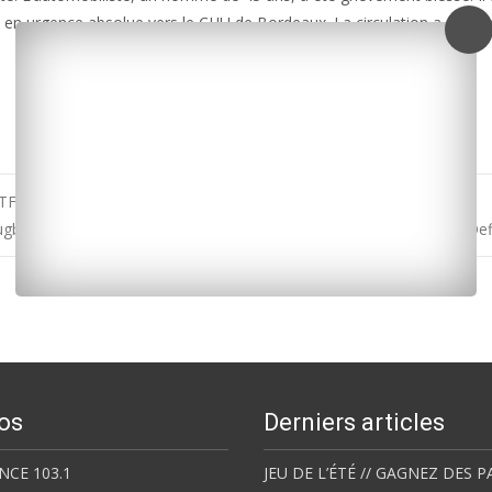
e en urgence absolue vers le CHU de Bordeaux. La circulation a été f
 TF1 à la Charente-Maritime
ugby / Champions cup : La Rochelle/Glasgow dimanche à 16h15 à De
os
Derniers articles
NCE 103.1
JEU DE L’ÉTÉ // GAGNEZ DES P