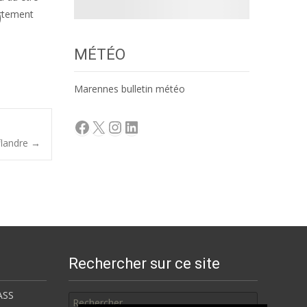
ortement
MÉTÉO
Marennes bulletin météo
Facebook
X
Instagram
LinkedIn
flandre
→
Rechercher sur ce site
Rechercher
ASS