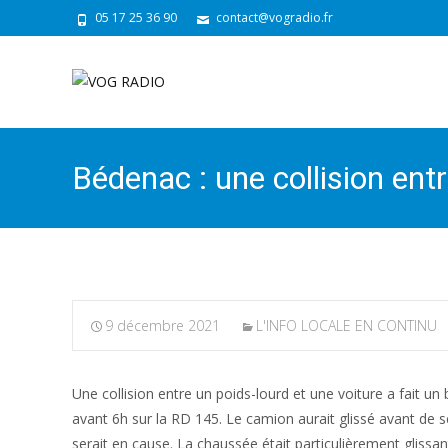
05 17 25 36 90
contact@vogradio.fr
Bédenac : une collision entr
9 décembre 2021
L'INFO LOCALE EN CONTINU
Une collision entre un poids-lourd et une voiture a fait un
avant 6h sur la RD 145. Le camion aurait glissé avant de se
serait en cause. La chaussée était particulièrement glissa