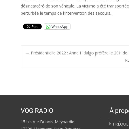
désincarcéré de son véhicule. La victime a été transporté
perturbée le temps de l’intervention des secours.
WhatsApp
Post
←
Présidentielle 2022 : Anne Hidalgo préfère le 20H de
R
navigation
VOG RADIO
À prop
15 bis rue Dubois-Meynardie
FRÉQUE
17320 Marennes-Hiers-Brouage