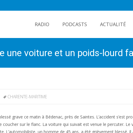
Skip
to
RADIO
PODCASTS
ACTUALITÉ
content
e une voiture et un poids-lourd f
CHARENTE-MARITIME
 blessé grave ce matin à Bédenac, près de Saintes. L’accident s’est pr
 coucher sur le flanc. La voiture qui suivait est venue le percuter. Le 
nte. L’automobiliste, un homme de 45 ans, a été grièvement blessé. Il 