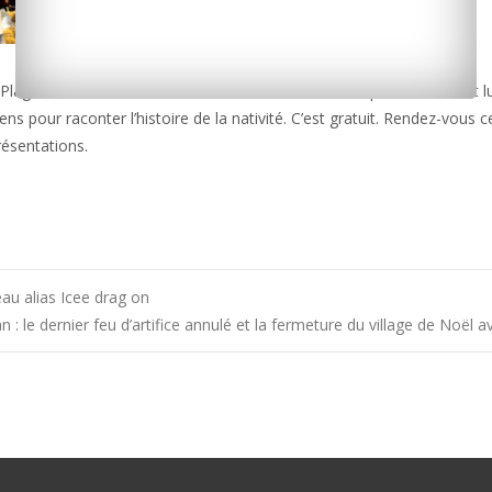
-Plage. Une tradition dans la station balnéaire et un spectacle son et 
 pour raconter l’histoire de la nativité. C’est gratuit. Rendez-vous ce
résentations.
eau alias Icee drag on
n : le dernier feu d’artifice annulé et la fermeture du village de Noël