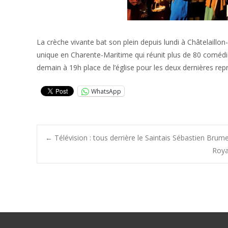
La crèche vivante bat son plein depuis lundi à Châtelaillon
unique en Charente-Maritime qui réunit plus de 80 comédiens
demain à 19h place de l’église pour les deux dernières rep
WhatsApp
Post
←
Télévision : tous derrière le Saintais Sébastien Brum
Roya
navigation