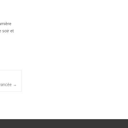
lumière
 soir et
 avancée
→