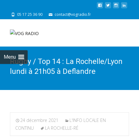
05 17 25 36 90
contact@vogradio.fr
Skip
to
cont
Menu
Rugby / Top 14 : La Rochelle/Lyon
lundi à 21h05 à Deflandre
24 décembre 2021
L'INFO LOCALE EN
CONTINU
LA ROCHELLE-RÉ