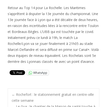
Retour au Top 14 pour La Rochelle. Les Maritimes
s’apprêtent à disputer la 13e journée du championnat. Une
13e journée face à Lyon qui a été décalée de deux heures,
en raison des incertitudes liées à la rencontre entre Toulon
et Bordeaux-Bègles. L’UBB qui est touchée par le covid.
Initialement prévu ce lundi à 19h, le match La
Rochelle/Lyon va se jouer finalement à 21h05 au stade
Marcel-Deflandre et sera diffusé en prime sur Canal+. Voilà
deux équipes de niveau équivalent. Les Rochelais sont 5e
derrière des Lyonnais classés 4e avec un point d’avance.
WhatsApp
Post
←
Rochefort : le stationnement gratuit en centre-ville
cette semaine
Le Gua : le chantier de la Maison de santé touche à