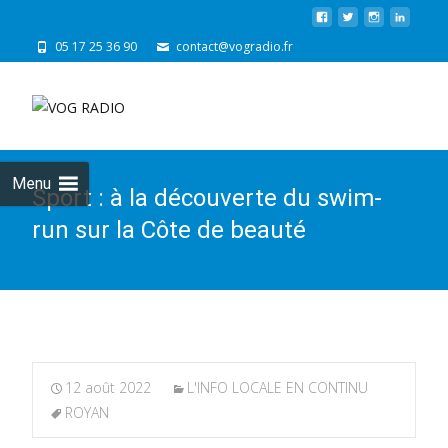
05 17 25 36 90
contact@vogradio.fr
Skip
to
cont
Menu
Sport : à la découverte du swim-
run sur la Côte de beauté
12 août 2022
L'INFO LOCALE EN CONTINU
ROYAN