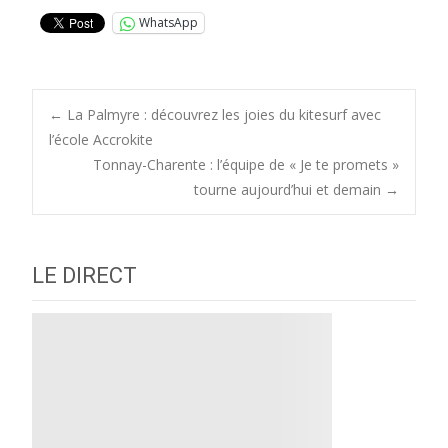
WhatsApp
Post
←
La Palmyre : découvrez les joies du kitesurf avec
l’école Accrokite
Tonnay-Charente : l’équipe de « Je te promets »
navigation
tourne aujourd’hui et demain
→
LE DIRECT