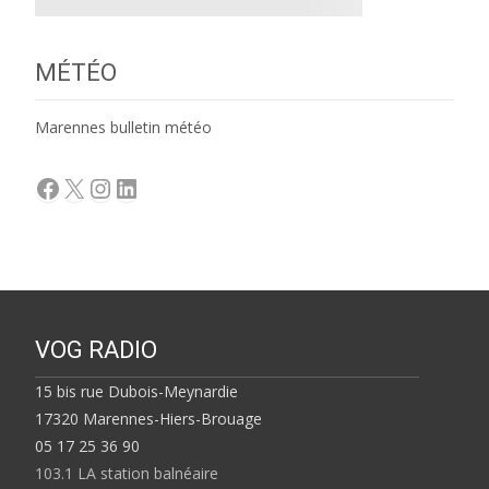
MÉTÉO
Marennes bulletin météo
Facebook
X
Instagram
LinkedIn
VOG RADIO
15 bis rue Dubois-Meynardie
17320 Marennes-Hiers-Brouage
05 17 25 36 90
103.1 LA station balnéaire