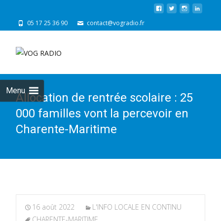
05 17 25 36 90
contact@vogradio.fr
Skip
to
cont
Menu
Allocation de rentrée scolaire : 25
000 familles vont la percevoir en
Charente-Maritime
16 août 2022
L'INFO LOCALE EN CONTINU
CHARENTE-MARITIME