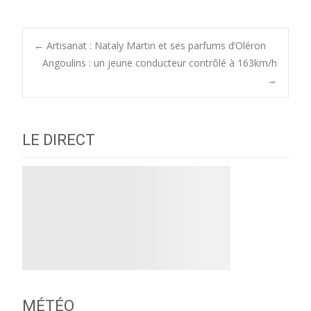
Post
←
Artisanat : Nataly Martin et ses parfums d’Oléron
Angoulins : un jeune conducteur contrôlé à 163km/h
→
navigation
LE DIRECT
MÉTÉO