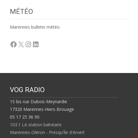
MÉTÉO
Marennes bulletin météo
Facebook
X
Instagram
LinkedIn
VOG RADIO
15 bis rue Dubois-Meynardie
17320 Marennes-Hiers-Brouage
05 17 25 36 90
103.1 LA station balnéaire
Marennes-Oléron - Presqu'île d'Arvert