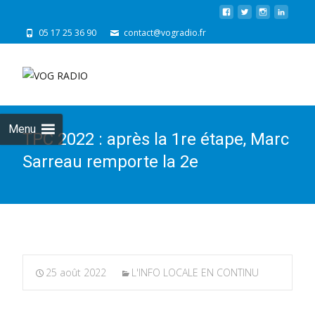
05 17 25 36 90
contact@vogradio.fr
Skip
to
cont
Menu
TPC 2022 : après la 1re étape, Marc
Sarreau remporte la 2e
25 août 2022
L'INFO LOCALE EN CONTINU