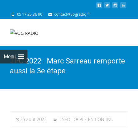
05 17 25 36 90
contact@vogradio.fr
Skip
to
cont
Menu
TPC 2022 : Marc Sarreau remporte
aussi la 3e étape
25 août 2022
L'INFO LOCALE EN CONTINU