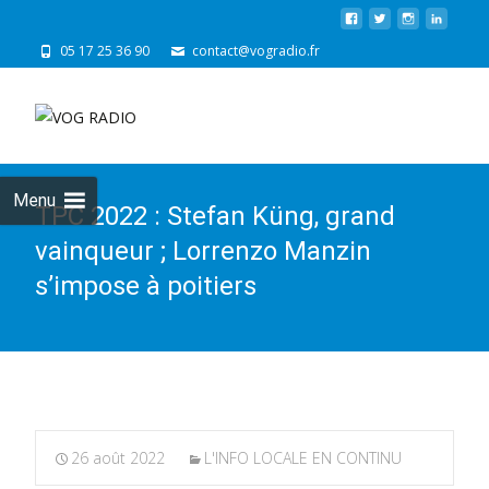
05 17 25 36 90
contact@vogradio.fr
Skip
to
cont
Menu
TPC 2022 : Stefan Küng, grand
vainqueur ; Lorrenzo Manzin
s’impose à poitiers
26 août 2022
L'INFO LOCALE EN CONTINU