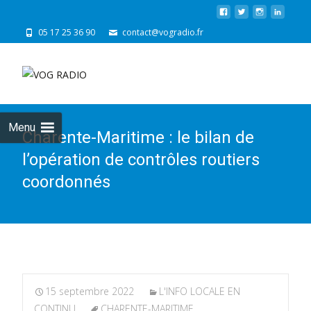
05 17 25 36 90
contact@vogradio.fr
Skip
to
cont
Menu
Charente-Maritime : le bilan de
l’opération de contrôles routiers
coordonnés
15 septembre 2022
L'INFO LOCALE EN
CONTINU
CHARENTE-MARITIME