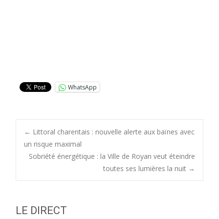
WhatsApp
Post
←
Littoral charentais : nouvelle alerte aux baïnes avec
un risque maximal
Sobriété énergétique : la Ville de Royan veut éteindre
navigation
toutes ses lumières la nuit
→
LE DIRECT