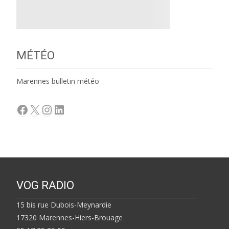
MÉTÉO
Marennes bulletin météo
Facebook
X
Instagram
LinkedIn
VOG RADIO
15 bis rue Dubois-Meynardie
17320 Marennes-Hiers-Brouage