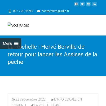
05 17 25 36 90
contact@vogradio.fr
Skip
to
cont
Menu
La Rochelle : Hervé Berville de
retour pour lancer les Assises de la
pêche
22 septembre 2022
L'INFO LOCALE EN
CONTINU
LA ROCHELLE-RÉ