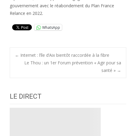
gouvernement avec le réabondement du Plan France
Relance en 2022.
WhatsApp
Post
←
Internet : l’île d’Aix bientôt raccordée à la fibre
Le Thou : un 1er Forum prévention « Agir pour sa
santé »
→
navigation
LE DIRECT