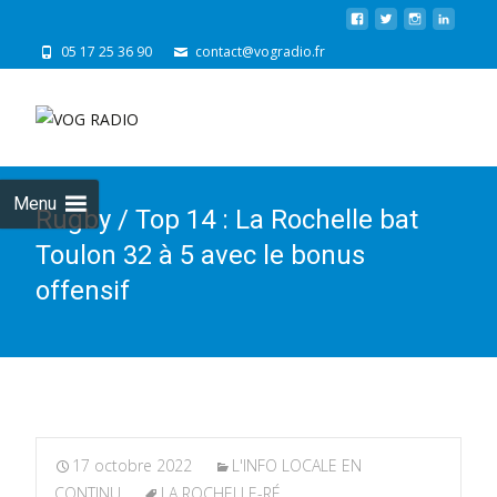
05 17 25 36 90
contact@vogradio.fr
Skip
to
cont
Menu
Rugby / Top 14 : La Rochelle bat
Toulon 32 à 5 avec le bonus
offensif
17 octobre 2022
L'INFO LOCALE EN
CONTINU
LA ROCHELLE-RÉ