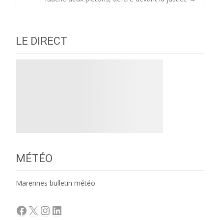
navigation
LE DIRECT
MÉTÉO
Marennes bulletin météo
Facebook
X
Instagram
LinkedIn