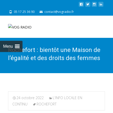
05 17 25 36 90
contact@vogradio.fr
Skip
to
cont
Menu
Rochefort : bientôt une Maison de
l’égalité et des droits des femmes
24 octobre 2022
L'INFO LOCALE EN
CONTINU
ROCHEFORT