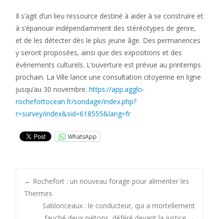
Il s’agit d’un lieu ressource destiné à aider à se construire et
à s’épanouir indépendamment des stéréotypes de genre,
et de les détecter dès le plus jeune âge. Des permanences
y seront proposées, ainsi que des expositions et des
évènements culturels. L’ouverture est prévue au printemps
prochain. La Ville lance une consultation citoyenne en ligne
jusqu’au 30 novembre.
https://app.agglo-
rochefortocean.fr/sondage/index.php?
r=survey/index&sid=618555&lang=fr
WhatsApp
Post
←
Rochefort : un nouveau forage pour alimenter les
Thermes
Sablonceaux : le conducteur, qui a mortellement
fauché deux piétons, déféré devant la justice
→