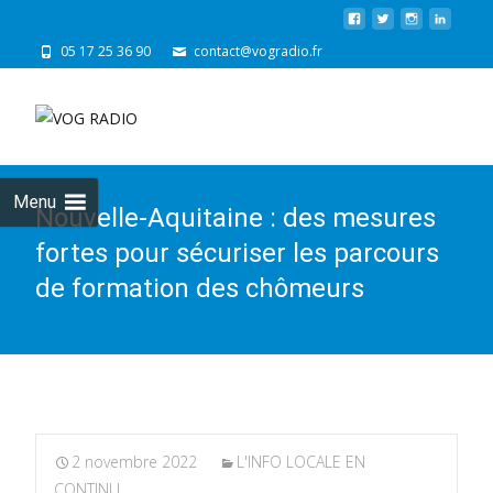
05 17 25 36 90
contact@vogradio.fr
Skip
to
cont
Menu
Nouvelle-Aquitaine : des mesures
fortes pour sécuriser les parcours
de formation des chômeurs
2 novembre 2022
L'INFO LOCALE EN
CONTINU