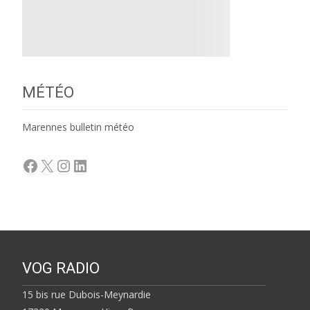
MÉTÉO
Marennes bulletin météo
Facebook
X
Instagram
LinkedIn
VOG RADIO
15 bis rue Dubois-Meynardie