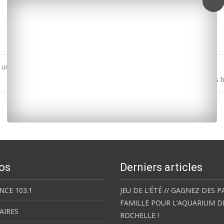
t un garage
Sud Charente-Maritime : un accident d’autocar sur l’A10 fait trois
os
Derniers articles
NCE 103.1
JEU DE L’ÉTÉ // GAGNEZ DES P
FAMILLE POUR L’AQUARIUM D
AIRES
ROCHELLE !