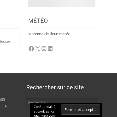
MÉTÉO
Marennes bulletin météo
 blessés
→
Facebook
X
Instagram
LinkedIn
Rechercher sur ce site
Rechercher
ASS
E LA
Confidentialité
et cookies : ce
site utilise des