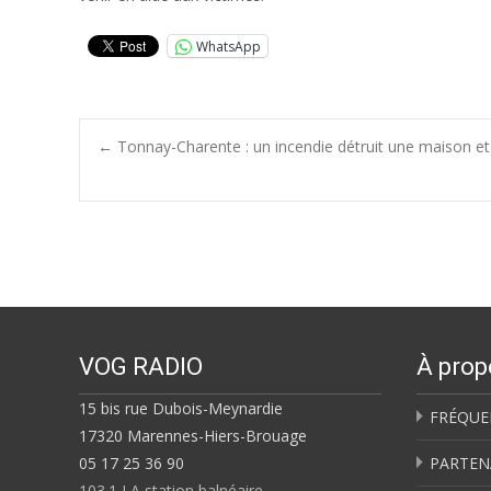
WhatsApp
Post
←
Tonnay-Charente : un incendie détruit une maison e
navigation
VOG RADIO
À prop
15 bis rue Dubois-Meynardie
FRÉQUE
17320 Marennes-Hiers-Brouage
05 17 25 36 90
PARTEN
103.1 LA station balnéaire