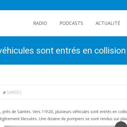
Skip
to
RADIO
PODCASTS
ACTUALITÉ
content
véhicules sont entrés en collision 
SAINTES
près de Saintes. Vers 11h20, plusieurs véhicules sont entrés en collis
légèrement blessées. Une dizaine de pompiers se sont rendus sur pla