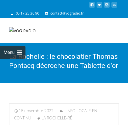
05 17 25 36 90
contact@vogradio.fr
Skip
to
cont
Menu
La Rochelle : le chocolatier Thomas
Pontacq décroche une Tablette d’or
16 novembre 2022
L'INFO LOCALE EN
CONTINU
LA ROCHELLE-RÉ