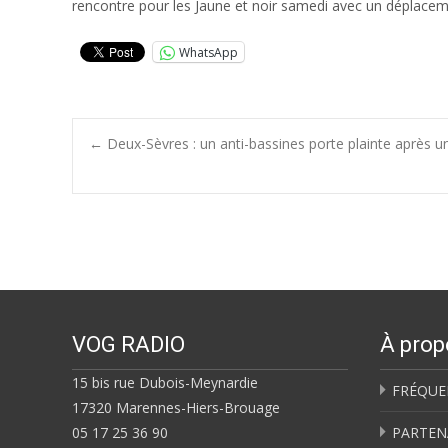
rencontre pour les Jaune et noir samedi avec un déplaceme
WhatsApp
Post
←
Deux-Sèvres : un anti-bassines porte plainte après u
navigation
VOG RADIO
À prop
15 bis rue Dubois-Meynardie
FRÉQUE
17320 Marennes-Hiers-Brouage
05 17 25 36 90
PARTEN