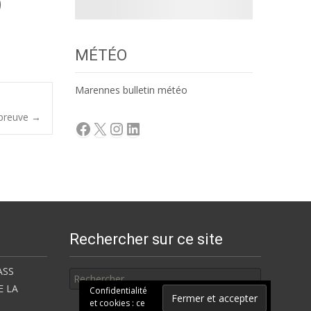
MÉTÉO
Marennes bulletin météo
épreuve
→
Facebook
X
Instagram
LinkedIn
Rechercher sur ce site
Rechercher
ASS
E LA
Confidentialité
et cookies : ce