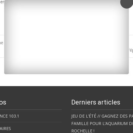
nt chez le Stade français.
ne violente agression
Marathon de La Rochelle : Heye et Kibor remportent l’
os
Derniers articles
NCE 103.1
JEU DE L’ÉTÉ // GAGNEZ DES P
FAMILLE POUR L’AQUARIUM D
AIRES
ROCHELLE !