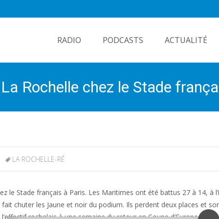
Skip
to
RADIO
PODCASTS
ACTUALITÉ
content
 La Rochelle chez le Stade frança
LA ROCHELLE-RÉ
ez le Stade français à Paris. Les Maritimes ont été battus 27 à 14, à l’
it chuter les Jaune et noir du podium. Ils perdent deux places et so
r l’effectif rochelais à une semaine du retour en Coupe d’Europe.