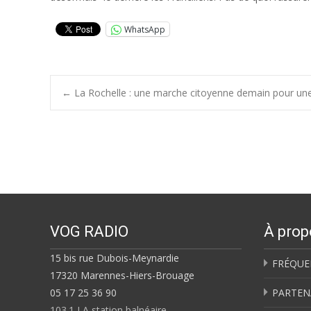
WhatsApp
Post
←
La Rochelle : une marche citoyenne demain pour une 
navigation
VOG RADIO
À prop
15 bis rue Dubois-Meynardie
FRÉQUE
17320 Marennes-Hiers-Brouage
05 17 25 36 90
PARTEN
103.1 LA station balnéaire