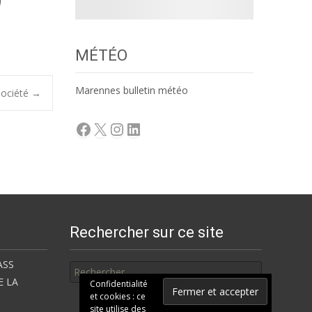
MÉTÉO
Marennes bulletin météo
 société
→
Facebook
X
Instagram
LinkedIn
Rechercher sur ce site
Rechercher
ASS
E LA
Confidentialité
et cookies : ce
site utilise des