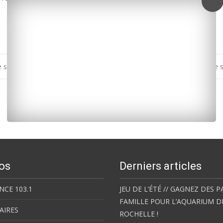
sortie des pesticides
Royan : succès pour le Festival du film de
os
Derniers articles
NCE 103.1
JEU DE L’ÉTÉ // GAGNEZ DES P
FAMILLE POUR L’AQUARIUM D
AIRES
ROCHELLE !