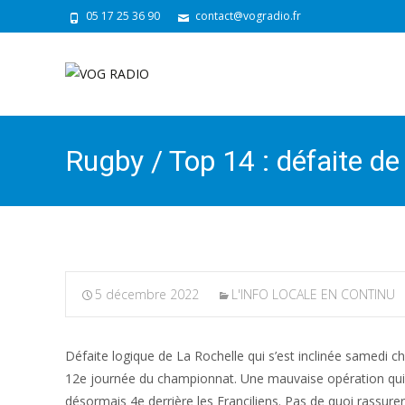
05 17 25 36 90
contact@vogradio.fr
Rugby / Top 14 : défaite de
5 décembre 2022
L'INFO LOCALE EN CONTINU
Défaite logique de La Rochelle qui s’est inclinée samedi ch
12e journée du championnat. Une mauvaise opération qui fa
désormais 4e derrière les Franciliens. Pas de quoi rassure