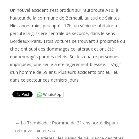
Un nouvel accident s’est produit sur l’autoroute A10, à
hauteur de la commune de Berneuil, au sud de Saintes.
Hier après-midi, peu après 17h, un véhicule utilitaire a
percuté la glissière centrale de sécurité, dans le sens
Bordeaux-Paris. Trois voitures se trouvant à proximité du
choc ont subi des dommages collatéraux et ont été
endommagés par des débris. Sur les quatre personnes
impliquées, une seule a été légèrement blessée. Il s’agit
d’un homme de 59 ans. Plusieurs accidents ont eu lieu
dans ce secteur ces derniers jours.
WhatsApp
Post
←
La Tremblade : l’homme de 31 ans porté disparu
retrouvé sain et sauf
Surgères : les délais de délivrance des titres