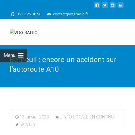
05 17 25 36 90
contact@vogradio.fr
Skip
to
cont
Menu
Berneuil : encore un accident sur
l’autoroute A10
13 janvier 2023
L'INFO LOCALE EN CONTINU
SAINTES