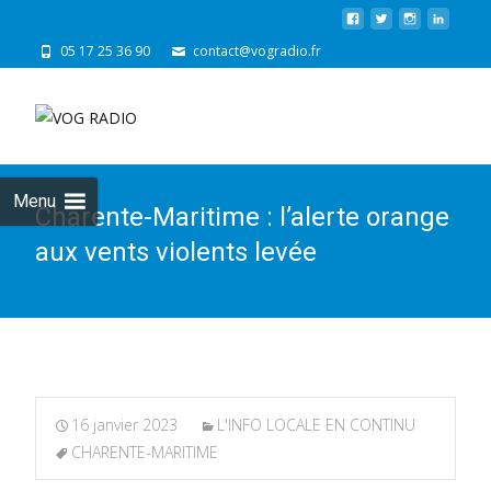
05 17 25 36 90
contact@vogradio.fr
Skip
to
cont
Menu
Charente-Maritime : l’alerte orange
aux vents violents levée
16 janvier 2023
L'INFO LOCALE EN CONTINU
CHARENTE-MARITIME