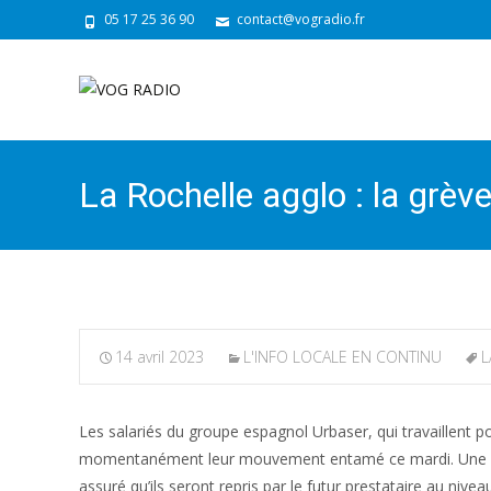
05 17 25 36 90
contact@vogradio.fr
La Rochelle agglo : la grè
14 avril 2023
L'INFO LOCALE EN CONTINU
L
Les salariés du groupe espagnol Urbaser, qui travaillent
momentanément leur mouvement entamé ce mardi. Une décisi
assuré qu’ils seront repris par le futur prestataire au nive