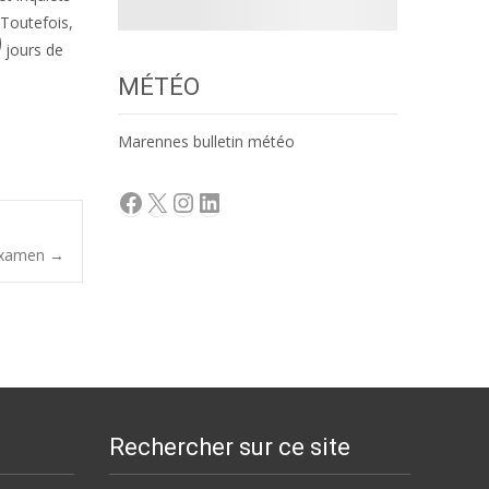
 Toutefois,
5 jours de
MÉTÉO
Marennes bulletin météo
Facebook
X
Instagram
LinkedIn
 examen
→
Rechercher sur ce site
Rechercher