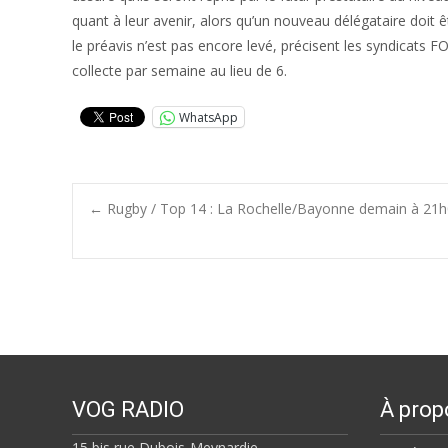
quant à leur avenir, alors qu’un nouveau délégataire doit ê
le préavis n’est pas encore levé, précisent les syndicats 
collecte par semaine au lieu de 6.
WhatsApp
Post
←
Rugby / Top 14 : La Rochelle/Bayonne demain à 21h
navigation
VOG RADIO
À prop
15 bis rue Dubois-Meynardie