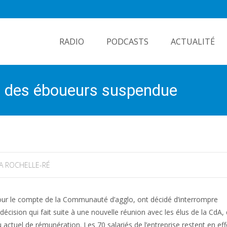
Skip
to
RADIO
PODCASTS
ACTUALITÉ
content
ve des éboueurs suspendue
A ROCHELLE-RÉ
 pour le compte de la Communauté d’agglo, ont décidé d’interrompre
on qui fait suite à une nouvelle réunion avec les élus de la CdA, q
au actuel de rémunération. Les 70 salariés de l’entreprise restent en eff