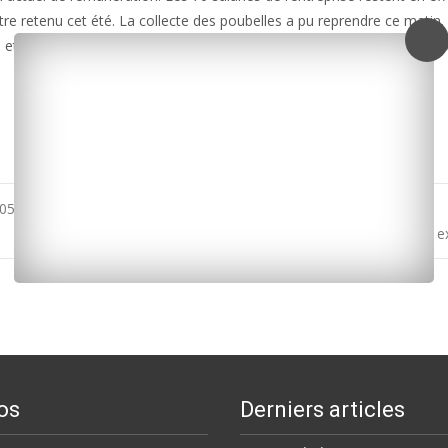
tre retenu cet été. La collecte des poubelles a pu reprendre ce matin.
FO et CGT, qui menacent de reprendre la grève. Ils réclament toujours 
05 à Deflandre
Affaire Leslie et Kévin : deux nouveaux suspects mis en
os
Derniers articles