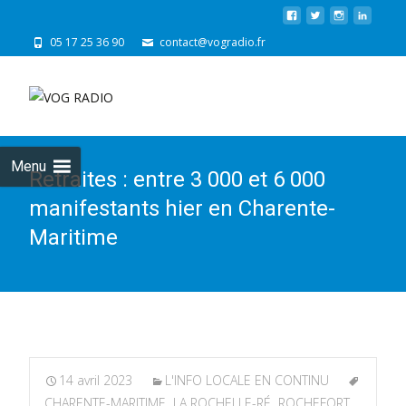
05 17 25 36 90
contact@vogradio.fr
Skip
to
cont
Menu
Retraites : entre 3 000 et 6 000
manifestants hier en Charente-
Maritime
14 avril 2023
L'INFO LOCALE EN CONTINU
CHARENTE-MARITIME
,
LA ROCHELLE-RÉ
,
ROCHEFORT
,