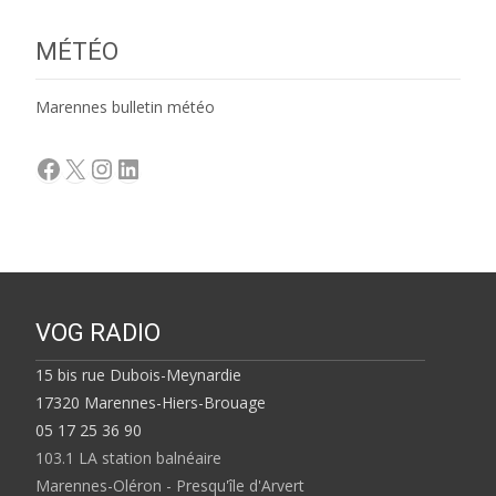
MÉTÉO
Marennes bulletin météo
Facebook
X
Instagram
LinkedIn
VOG RADIO
15 bis rue Dubois-Meynardie
17320 Marennes-Hiers-Brouage
05 17 25 36 90
103.1 LA station balnéaire
Marennes-Oléron - Presqu'île d'Arvert