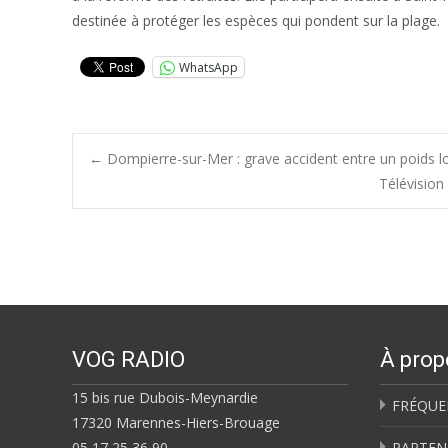
destinée à protéger les espèces qui pondent sur la plage.
WhatsApp
Post
←
Dompierre-sur-Mer : grave accident entre un poids lo
Télévision
navigation
VOG RADIO
À prop
15 bis rue Dubois-Meynardie
FRÉQUE
17320 Marennes-Hiers-Brouage
05 17 25 36 90
PARTEN