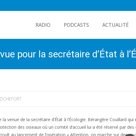
Skip
to
RADIO
PODCASTS
ACTUALITÉ
content
ue pour la secrétaire d’État à l’
OCHEFORT
la venue de la secrétaire d’État à l’Écologie. Bérangère Couillard qui e
protection des oiseaux où un comité d’accueil lui a été réservé par de
t-Froult au lancement de l’opération « Attention, on marche sur des œu