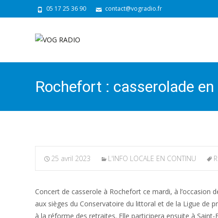
05 17 25 36 90
contact@vogradio.fr
Rochefort : casserolade en v
25 avril 2023
L'INFO LOCALE EN CONTINU
R
Concert de casserole à Rochefort ce mardi, à l’occasion de 
aux sièges du Conservatoire du littoral et de la Ligue de 
à la réforme des retraites. Elle participera ensuite à Sain