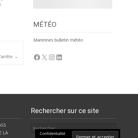
MÉTÉO
Marennes bulletin météo
Facebook
X
Instagram
LinkedIn
s’arrête
→
Rechercher sur ce site
Rechercher
ASS
E LA
Confidentialité