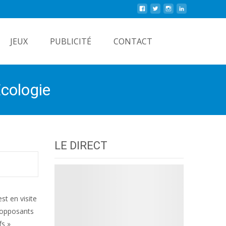
Rechercher
JEUX
PUBLICITÉ
CONTACT
Écologie
LE DIRECT
st en visite
s opposants
fs »