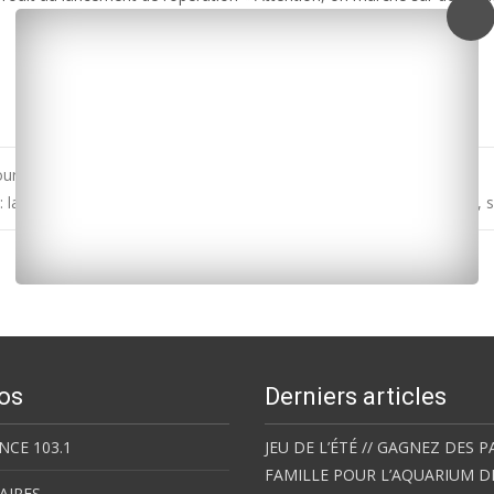
urd et une voiture
 : la série « Je te promets », tournée en partie en Charente-Maritime, 
os
Derniers articles
NCE 103.1
JEU DE L’ÉTÉ // GAGNEZ DES P
FAMILLE POUR L’AQUARIUM D
AIRES