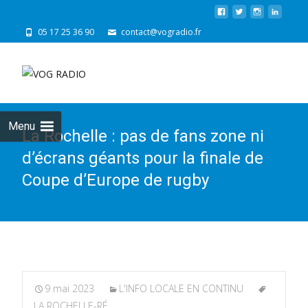
05 17 25 36 90
contact@vogradio.fr
Skip
to
cont
Menu
La Rochelle : pas de fans zone ni
d’écrans géants pour la finale de
Coupe d’Europe de rugby
9 mai 2023
L'INFO LOCALE EN CONTINU
LA ROCHELLE-RÉ