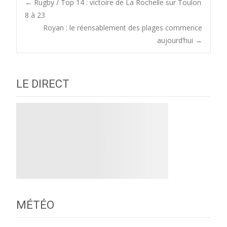
Post
←
Rugby / Top 14 : victoire de La Rochelle sur Toulon
8 à 23
Royan : le réensablement des plages commence
navigation
aujourd’hui
→
LE DIRECT
MÉTÉO