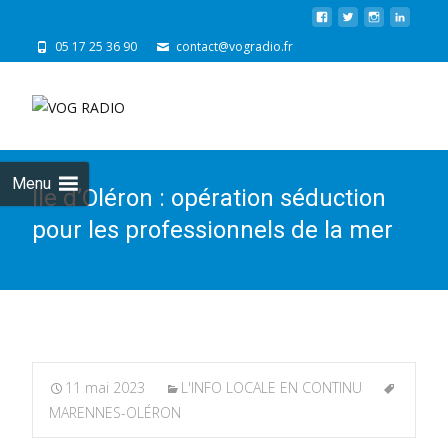
05 17 25 36 90
contact@vogradio.fr
Skip
to
cont
Menu
Île d’Oléron : opération séduction
pour les professionnels de la mer
11 mai 2023
L'INFO LOCALE EN CONTINU
MARENNES-OLÉRON