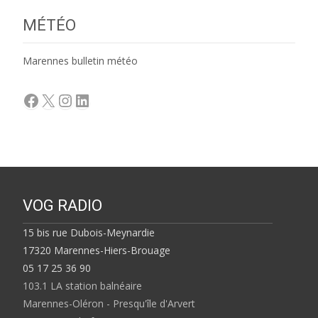
MÉTÉO
Marennes bulletin météo
Facebook
X
Instagram
LinkedIn
VOG RADIO
15 bis rue Dubois-Meynardie
17320 Marennes-Hiers-Brouage
05 17 25 36 90
103.1 LA station balnéaire
Marennes-Oléron - Presqu'île d'Arvert