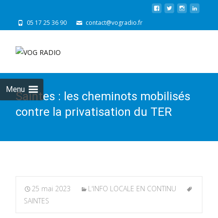
05 17 25 36 90
contact@vogradio.fr
Skip
to
cont
Menu
Saintes : les cheminots mobilisés
contre la privatisation du TER
25 mai 2023
L'INFO LOCALE EN CONTINU
SAINTES