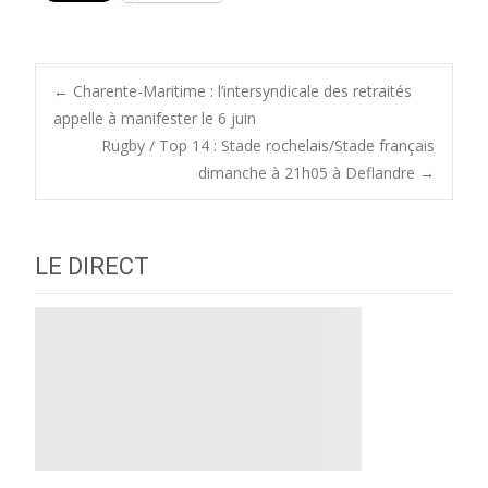
Post
←
Charente-Maritime : l’intersyndicale des retraités
appelle à manifester le 6 juin
Rugby / Top 14 : Stade rochelais/Stade français
navigation
dimanche à 21h05 à Deflandre
→
LE DIRECT