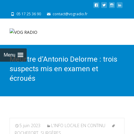
05 17 25 36 90
contact@vogradio.fr
Skip
to
cont
Menu
Meurtre d’Antonio Delorme : trois
suspects mis en examen et
écroués
5 juin 2023
L'INFO LOCALE EN CONTINU
ROCHEFORT
,
SURGÈRES