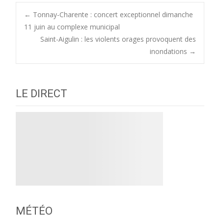
Post
←
Tonnay-Charente : concert exceptionnel dimanche
11 juin au complexe municipal
Saint-Aigulin : les violents orages provoquent des
navigation
inondations
→
LE DIRECT
MÉTÉO