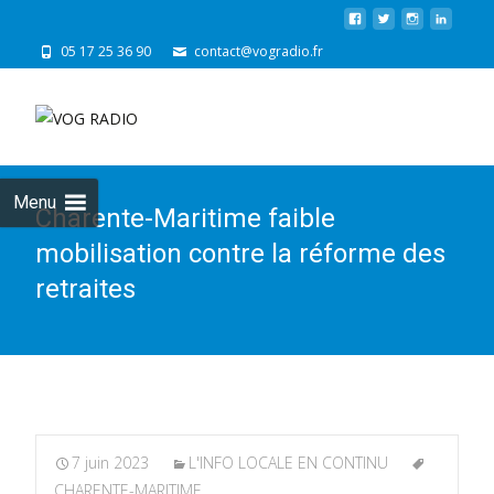
05 17 25 36 90
contact@vogradio.fr
Skip
to
cont
Menu
Charente-Maritime faible
mobilisation contre la réforme des
retraites
7 juin 2023
L'INFO LOCALE EN CONTINU
CHARENTE-MARITIME