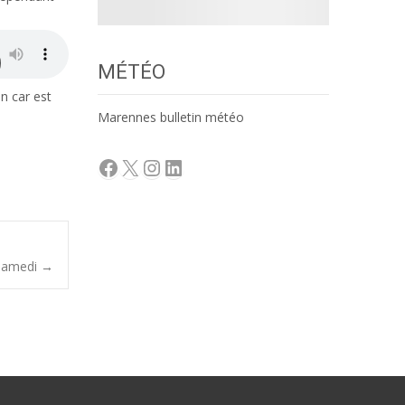
MÉTÉO
n car est
Marennes bulletin météo
Facebook
X
Instagram
LinkedIn
 samedi
→