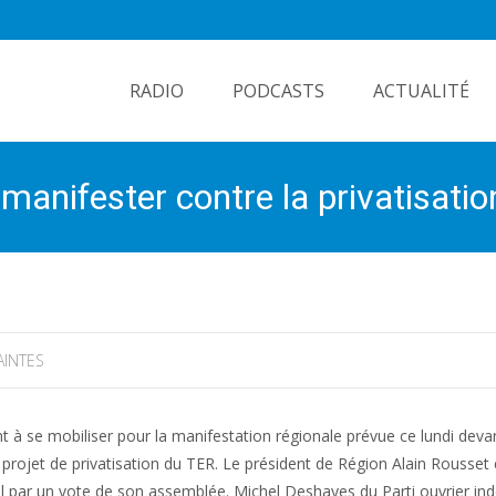
Skip
to
RADIO
PODCASTS
ACTUALITÉ
content
manifester contre la privatisati
AINTES
nt à se mobiliser pour la manifestation régionale prévue ce lundi devan
 projet de privatisation du TER. Le président de Région Alain Rousset
nal par un vote de son assemblée. Michel Deshayes du Parti ouvrier i