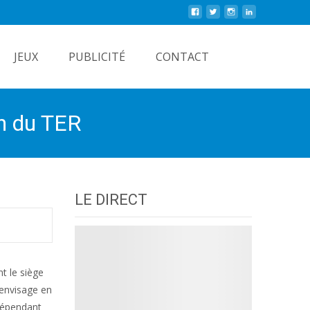
Rechercher
JEUX
PUBLICITÉ
CONTACT
on du TER
LE DIRECT
t le siège
 envisage en
ndépendant