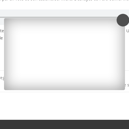
ter contre. La manifestation est prévue aujourd’hui entre 9h et 16h. U
le régionale.
regagné son domicile
Rugby / Top 14 : La Rochelle en finale face à Toulouse ce