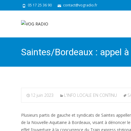
05 17 25 36 90
contact@vogradio.fr
Saintes/Bordeaux : appel à 
12 juin 2023
L'INFO LOCALE EN CONTINU
S
Plusieurs partis de gauche et syndicats de Saintes appelle
de la Nouvelle-Aquitaine à Bordeaux, visant à dénoncer le
effet l’ouverture à la concurrence du Train express régio