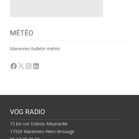
MÉTÉO
Marennes bulletin météo
Facebook
X
Instagram
LinkedIn
VOG RADIO
15 bis rue Dubois-Meynardie
17320 Marennes-Hiers-Brouage