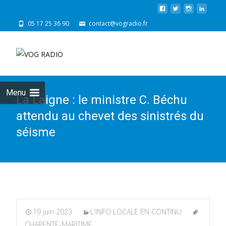
05 17 25 36 90
contact@vogradio.fr
Skip
to
cont
Menu
La Laigne : le ministre C. Béchu
attendu au chevet des sinistrés du
séisme
19 juin 2023
L'INFO LOCALE EN CONTINU
CHARENTE-MARITIME