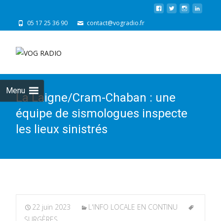
05 17 25 36 90
contact@vogradio.fr
Skip
to
cont
Menu
La Laigne/Cram-Chaban : une
équipe de sismologues inspecte
les lieux sinistrés
22 juin 2023
L'INFO LOCALE EN CONTINU
SURGÈRES