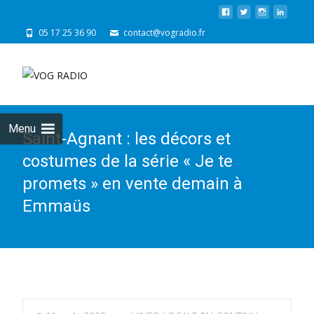
05 17 25 36 90
contact@vogradio.fr
Skip
to
cont
Menu
Saint-Agnant : les décors et
costumes de la série « Je te
promets » en vente demain à
Emmaüs