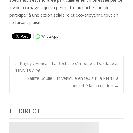
spéciales, s’est montrée particulièrement intéressée par ce
« vide tournage » qui va permettre aux acheteurs de
participer à une action solidaire et éco-citoyenne tout en
se faisant plaisir.
WhatsApp
Post
←
Rugby / Amical : La Rochelle s’impose à Dax face à
l’UBB 15 à 26
Sainte-Soulle : un véhicule en feu sur la RN 11 a
navigation
perturbé la circulation
→
LE DIRECT