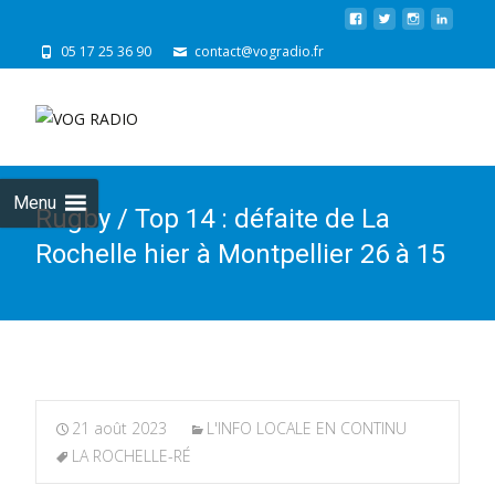
05 17 25 36 90
contact@vogradio.fr
Skip
to
cont
Menu
Rugby / Top 14 : défaite de La
Rochelle hier à Montpellier 26 à 15
21 août 2023
L'INFO LOCALE EN CONTINU
LA ROCHELLE-RÉ