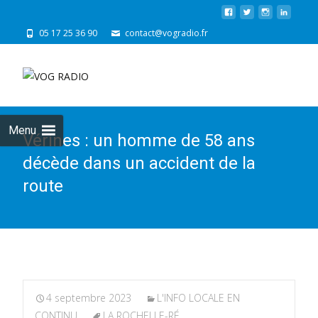
05 17 25 36 90
contact@vogradio.fr
Skip
to
cont
Menu
Vérines : un homme de 58 ans
décède dans un accident de la
route
4 septembre 2023
L'INFO LOCALE EN
CONTINU
LA ROCHELLE-RÉ