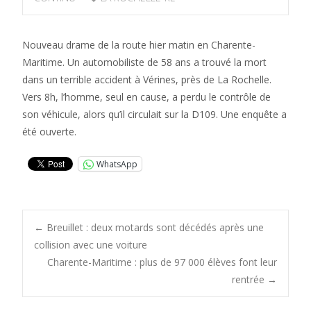
Nouveau drame de la route hier matin en Charente-
Maritime. Un automobiliste de 58 ans a trouvé la mort
dans un terrible accident à Vérines, près de La Rochelle.
Vers 8h, l’homme, seul en cause, a perdu le contrôle de
son véhicule, alors qu’il circulait sur la D109. Une enquête a
été ouverte.
WhatsApp
Post
←
Breuillet : deux motards sont décédés après une
collision avec une voiture
Charente-Maritime : plus de 97 000 élèves font leur
navigation
rentrée
→