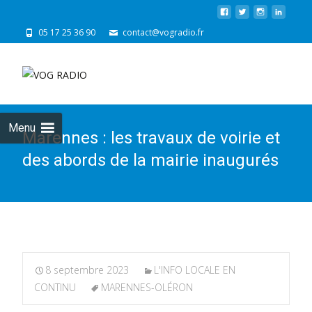
05 17 25 36 90
contact@vogradio.fr
Skip
to
cont
Menu
Marennes : les travaux de voirie et
des abords de la mairie inaugurés
8 septembre 2023
L'INFO LOCALE EN
CONTINU
MARENNES-OLÉRON