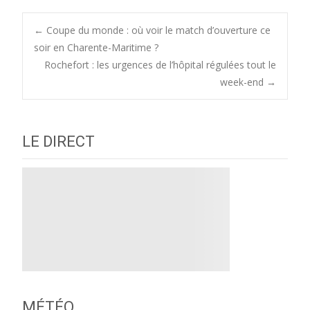
Post
←
Coupe du monde : où voir le match d’ouverture ce
soir en Charente-Maritime ?
Rochefort : les urgences de l’hôpital régulées tout le
navigation
week-end
→
LE DIRECT
MÉTÉO