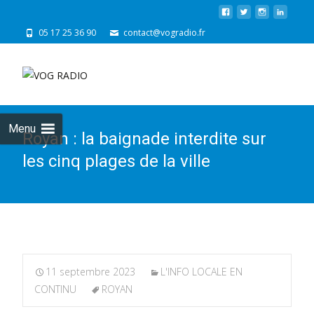
05 17 25 36 90
contact@vogradio.fr
Skip
to
cont
Menu
Royan : la baignade interdite sur
les cinq plages de la ville
11 septembre 2023
L'INFO LOCALE EN
CONTINU
ROYAN