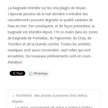
La baignade interdite sur les cinq plages de Royan.
L’épisode pluvieux de la nuit dernière a entraîné des
ruissellements pouvant dégrader la qualité sanitaire de
l’eau en mer. Par conséquent, et de façon préventive, la
baignade est interdite depuis 11h ce matin dans les zones
de baignade de Pontaillac, du Pigeonnier, du Chay, de
Foncillon et de la Grande conche. Toutes les activités
nautiques sont aussi concernées, sauf celles qui sont
encadrées. De nouveaux prélèvements sont en cours
d’analyse.
WhatsApp
Post
←
Rochefort : des postes à pourvoir chez Airbus
Atlantic
La Jarne : mouvement de grève à l’agence Delfau
→